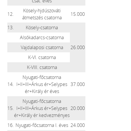
csat. éves
Kösely-hjdúszováti
12.
15.000
átmetszés csatorna
13.
Kösely-csatorna
Alsókadarcs-csatorna
Vajdalaposi csatorna
26.000
K-VI. csatorna
K-VIII. csatorna
Nyugati-főcsatorna
14.
I+II+III+Árkus ér+Selypes
37.000
ér+Király ér éves
Nyugati-főcsatorna
15.
I+II+III+Árkus ér+Selypes
20.000
ér+Király ér kedvezményes
16.
Nyugati-főcsatorna I. éves
24.000