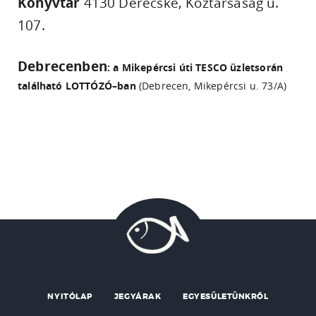
Könyvtár
4130 Derecske, Köztársaság u.
107.
Debrecenben
: a Mikepércsi úti TESCO üzletsorán
található LOTTÓZÓ–ban
(Debrecen, Mikepércsi u. 73/A)
NYITÓLAP
JEGYÁRAK
EGYESÜLETÜNKRŐL