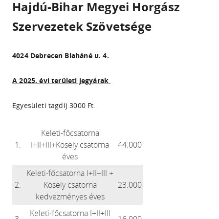
Hajdú-Bihar Megyei Horgász
Szervezetek Szövetsége
4024 Debrecen Blaháné u. 4.
A 2025. évi területi jegyárak
Egyesületi tagdíj 3000 Ft.
Keleti-főcsatorna
1.
I+II+III+Kösely csatorna
44.000
éves
Keleti-főcsatorna I+II+III +
2.
Kösely csatorna
23.000
kedvezményes éves
Keleti-főcsatorna I+II+III