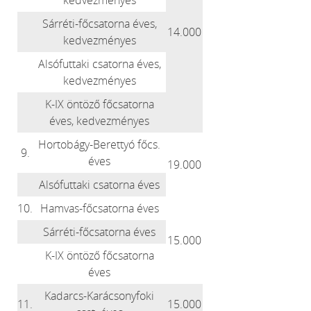
kedvezményes
Sárréti-főcsatorna éves,
14.000
kedvezményes
Alsófuttaki csatorna éves,
kedvezményes
K-IX öntöző főcsatorna
éves, kedvezményes
Hortobágy-Berettyó főcs.
9.
éves
19.000
Alsófuttaki csatorna éves
10.
Hamvas-főcsatorna éves
Sárréti-főcsatorna éves
15.000
K-IX öntöző főcsatorna
éves
Kadarcs-Karácsonyfoki
11.
15.000