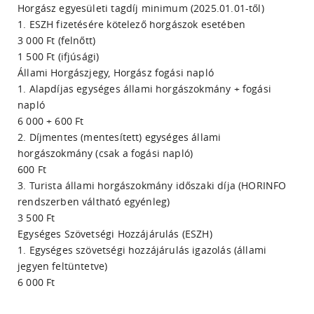
Horgász egyesületi tagdíj minimum (2025.01.01-től)
1. ESZH fizetésére kötelező horgászok esetében
3 000 Ft (felnőtt)
1 500 Ft (ifjúsági)
Állami Horgászjegy, Horgász fogási napló
1. Alapdíjas egységes állami horgászokmány + fogási
napló
6 000 + 600 Ft
2. Díjmentes (mentesített) egységes állami
horgászokmány (csak a fogási napló)
600 Ft
3. Turista állami horgászokmány időszaki díja (HORINFO
rendszerben váltható egyénleg)
3 500 Ft
Egységes Szövetségi Hozzájárulás (ESZH)
1. Egységes szövetségi hozzájárulás igazolás (állami
jegyen feltüntetve)
6 000 Ft