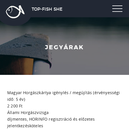
TOP-FISH SHE
JEGYÁRAK
Magyar Horgászkártya igénylés / megújítás (érvényességi
idő: 5 év)
2 200 Ft
Állami Horgászvizsga
díjmentes, HORINFO regisztráció és előzetes
jelentkezésköteles