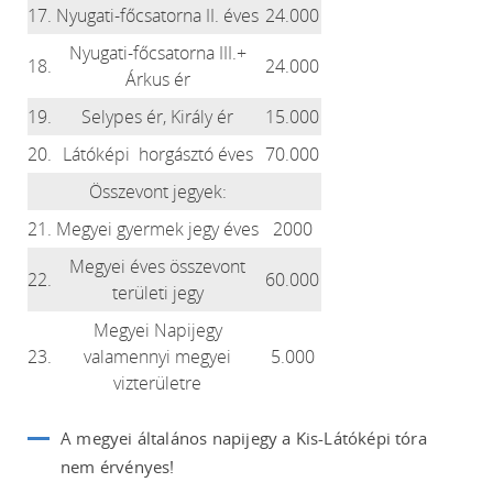
17.
Nyugati-főcsatorna II. éves
24.000
Nyugati-főcsatorna III.+
18.
24.000
Árkus ér
19.
Selypes ér, Király ér
15.000
20.
Látóképi horgásztó éves
70.000
Összevont jegyek:
21.
Megyei gyermek jegy éves
2000
Megyei éves összevont
22.
60.000
területi jegy
Megyei Napijegy
23.
valamennyi megyei
5.000
vizterületre
A megyei általános napijegy a Kis-Látóképi tóra
nem érvényes!