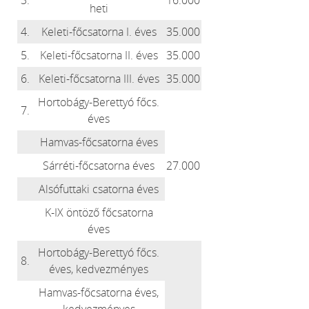
3.
16.000
heti
4.
Keleti-főcsatorna I. éves
35.000
5.
Keleti-főcsatorna II. éves
35.000
6.
Keleti-főcsatorna III. éves
35.000
Hortobágy-Berettyó főcs.
7.
éves
Hamvas-főcsatorna éves
Sárréti-főcsatorna éves
27.000
Alsófuttaki csatorna éves
K-IX öntöző főcsatorna
éves
Hortobágy-Berettyó főcs.
8.
éves, kedvezményes
Hamvas-főcsatorna éves,