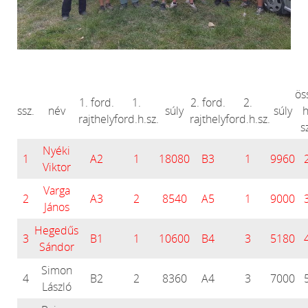
ös
1. ford.
1.
2. ford.
2.
ssz.
név
súly
súly
h
rajthely
ford.h.sz.
rajthely
ford.h.sz.
s
Nyéki
1
A2
1
18080
B3
1
9960
Viktor
Varga
2
A3
2
8540
A5
1
9000
János
Hegedűs
3
B1
1
10600
B4
3
5180
Sándor
Simon
4
B2
2
8360
A4
3
7000
László