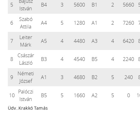
Bajusz
5
B4
3
5600
B1
2
5660
István
Szabó
6
A4
5
1280
A1
2
7260
Attila
Leiter
7
A5
4
4480
A3
4
6420
Márk
Császár
8
B3
4
4540
B5
4
2240
László
Németi
9
A1
3
4680
B2
5
240
József
Palóczi
10
B5
5
1660
A2
5
0
1
István
Üdv..Krakkó Tamás