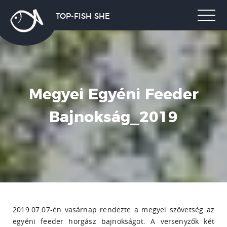
TOP-FISH SHE
Megyei Egyéni Feeder
Bajnokság_2019
2019.07.07-én vasárnap rendezte a megyei szövetség az
egyéni feeder horgász bajnokságot. A versenyzők két