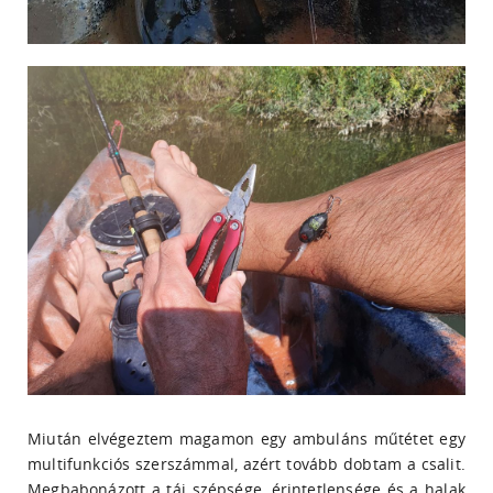
Miután elvégeztem magamon egy ambuláns műtétet egy
multifunkciós szerszámmal, azért tovább dobtam a csalit.
Megbabonázott a táj szépsége, érintetlensége és a halak