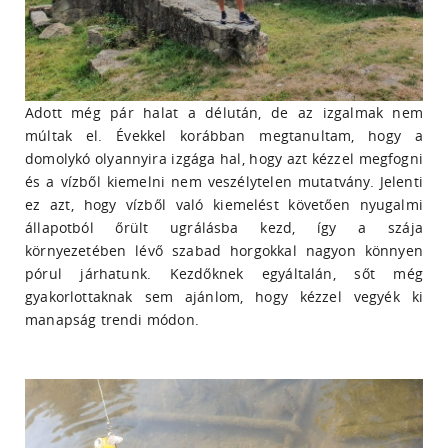
Adott még pár halat a délután, de az izgalmak nem
múltak el. Évekkel korábban megtanultam, hogy a
domolykó olyannyira izgága hal, hogy azt kézzel megfogni
és a vízből kiemelni nem veszélytelen mutatvány. Jelenti
ez azt, hogy vízből való kiemelést követően nyugalmi
állapotból őrült ugrálásba kezd, így a szája
környezetében lévő szabad horgokkal nagyon könnyen
pórul járhatunk. Kezdőknek egyáltalán, sőt még
gyakorlottaknak sem ajánlom, hogy kézzel vegyék ki
manapság trendi módon.