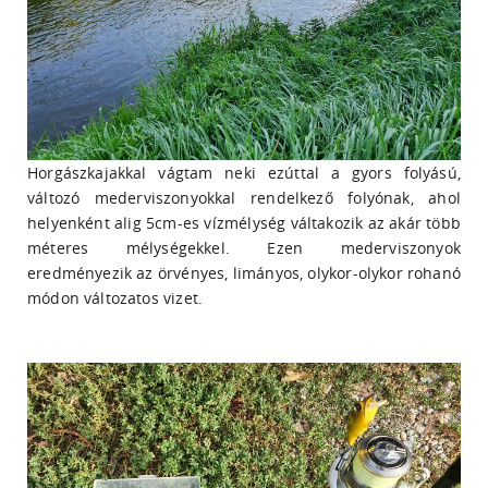
Horgászkajakkal vágtam neki ezúttal a gyors folyású,
változó mederviszonyokkal rendelkező folyónak, ahol
helyenként alig 5cm-es vízmélység váltakozik az akár több
méteres mélységekkel. Ezen mederviszonyok
eredményezik az örvényes, limányos, olykor-olykor rohanó
módon változatos vizet.