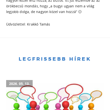
nagyon közel lesz hozzá, az biztos. Itt jut eszembe az az
örökbecsű mondás, hogy „a bugyi ugyan nem a világ
legjobb dolga, de nagyon közel van hozzá” 🙂
Üdvözlettel: Krakkó Tamás
LEGFRISSEBB HÍREK
2026. 05. 13.