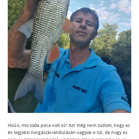
Húúú, micsoda peca volt ez! Azt még nem tudom, hogy az
év legjobb horgászkirándulásán vagyok-e túl, de hogy ez