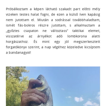
Próbálkoztam a képen látható szakadt part előtti mély
vizeken testes halat fogni, de ezen a külső íven kapásig
nem jutottam el. Miután a sodrással továbbhaladtam,
ismét fás-bokros részre jutottam, s alkalmaztam a
„győztes csapaton ne változtass” taktikai elemet,
visszatérve az árnyékot adó lombkorona alatti
horgászathoz. És mint egy jól megszerkesztett
forgatókönyv szerint, a nap végéhez közeledve kicsíptem
a bandanagyot!