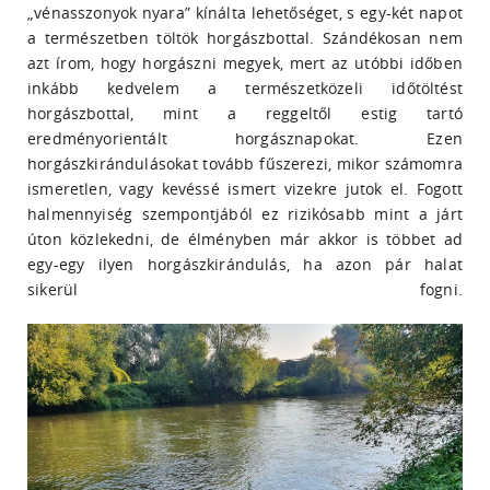
„vénasszonyok nyara” kínálta lehetőséget, s egy-két napot
a természetben töltök horgászbottal. Szándékosan nem
azt írom, hogy horgászni megyek, mert az utóbbi időben
inkább kedvelem a természetközeli időtöltést
horgászbottal, mint a reggeltől estig tartó
eredményorientált horgásznapokat. Ezen
horgászkirándulásokat tovább fűszerezi, mikor számomra
ismeretlen, vagy kevéssé ismert vizekre jutok el. Fogott
halmennyiség szempontjából ez rizikósabb mint a járt
úton közlekedni, de élményben már akkor is többet ad
egy-egy ilyen horgászkirándulás, ha azon pár halat
sikerül fogni.