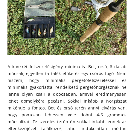
A konkrét felszerelésigény minimális. Bot, orsó, 6 darab
műcsali, egyetlen tartalék előke és egy csőrös fogó. Nem
hiszem, hogy minimális pergetőfelszereléssel és
minimális gyakorlattal rendelkező pergetőhorgásznak ne
lenne olyan csali a dobozában, amivel eredményesen
lehet domolykóra pecázni. Sokkal inkább a horgászat
mikéntje a fontos. Bot és orsó terén annyi elvárás van,
hogy pontosan lehessen vele dobni 4-6 grammos
műcsalikat. Felszerelés terén én sokkal inkább ennek az
ellenkezőjével találkozok, ahol indokolatlan módon