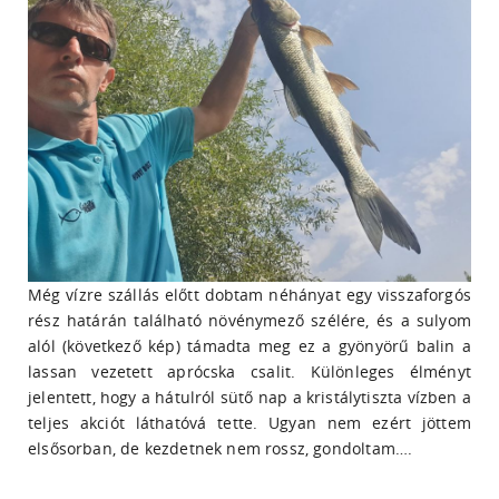
Még vízre szállás előtt dobtam néhányat egy visszaforgós
rész határán található növénymező szélére, és a sulyom
alól (következő kép) támadta meg ez a gyönyörű balin a
lassan vezetett aprócska csalit. Különleges élményt
jelentett, hogy a hátulról sütő nap a kristálytiszta vízben a
teljes akciót láthatóvá tette. Ugyan nem ezért jöttem
elsősorban, de kezdetnek nem rossz, gondoltam….