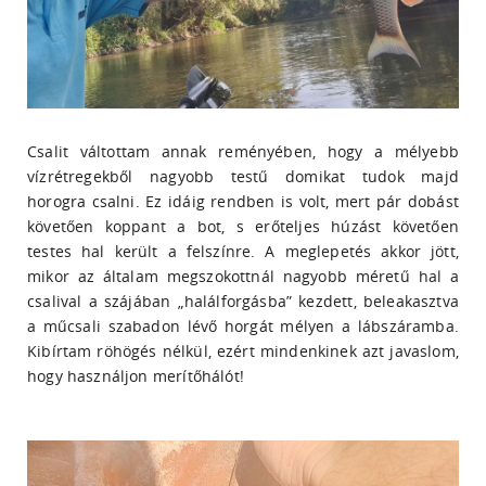
Csalit váltottam annak reményében, hogy a mélyebb
vízrétregekből nagyobb testű domikat tudok majd
horogra csalni. Ez idáig rendben is volt, mert pár dobást
követően koppant a bot, s erőteljes húzást követően
testes hal került a felszínre. A meglepetés akkor jött,
mikor az általam megszokottnál nagyobb méretű hal a
csalival a szájában „halálforgásba” kezdett, beleakasztva
a műcsali szabadon lévő horgát mélyen a lábszáramba.
Kibírtam röhögés nélkül, ezért mindenkinek azt javaslom,
hogy használjon merítőhálót!