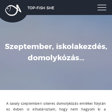
TOP-FISH SHE
Szeptember, iskolakezdés,
domolykózás…
A tavaly szeptemberi sikeres domolykózás emlékei folytán
ez évben is elhatároztam, hogy nem hagyom ki a